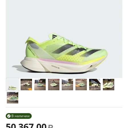
В наличии

50 367.00
Р