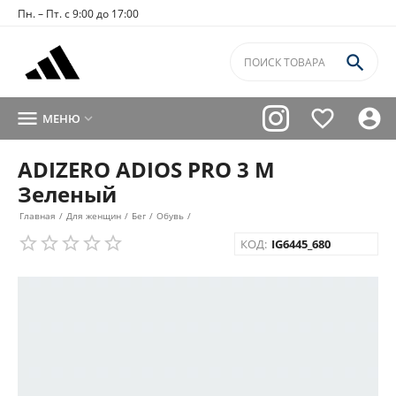
Пн. – Пт. с 9:00 до 17:00




МЕНЮ

ADIZERO ADIOS PRO 3 M
Зеленый
Главная
/
Для женщин
/
Бег
/
Обувь
/
КОД:
IG6445_680