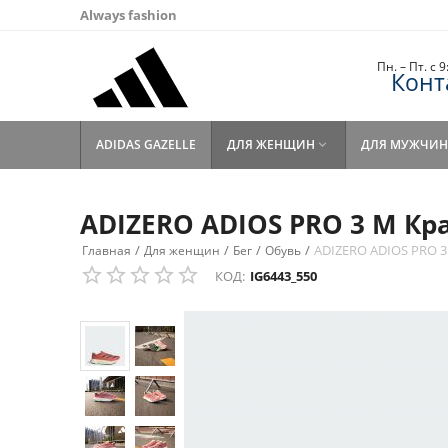
Always fashion
Пн. – Пт. с 
Конт
ADIDAS GAZELLE
ДЛЯ ЖЕНЩИН
ДЛЯ МУЖЧИН

ADIZERO ADIOS PRO 3 M Кр
/
/
/
/
ADIZERO ADIOS PRO 
Главная
Для женщин
Бег
Обувь
КОД:
IG6443_550