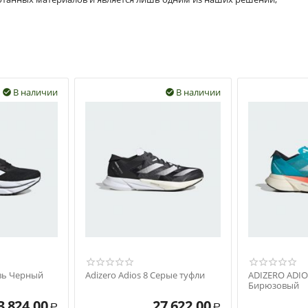
В наличии
В наличии


увь Черный
Adizero Adios 8 Серые туфли
ADIZERO ADIO
Бирюзовый
3 824.00
27 622.00
Р
Р