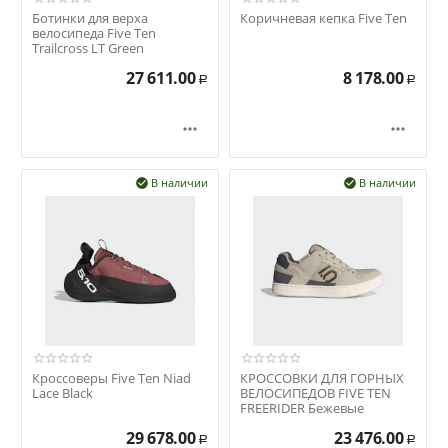
Ботинки для верха
Коричневая кепка Five Ten
велосипеда Five Ten
Trailcross LT Green
27 611.00
8 178.00
Р
Р


В наличии
В наличии


Кроссоверы Five Ten Niad
КРОССОВКИ ДЛЯ ГОРНЫХ
Lace Black
ВЕЛОСИПЕДОВ FIVE TEN
FREERIDER Бежевые
29 678.00
23 476.00
Р
Р