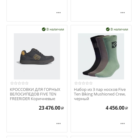


В наличии
В наличии


КРОССОВКИ ДЛЯ ГОРНЫХ
Набор из 3 пар носков Five
ВЕЛОСИПЕДОВ FIVE TEN
Ten Biking Mushioned Crew,
FREERIDER Коричневые
черный
23 476.00
4 456.00
Р
Р

