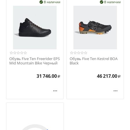
В наличии
В наличии


Обувь Five Ten Freerider EPS
Обувь Five Ten Kestrel BOA
Mid Mountain Bike Черный
Black
31 746.00
46 217.00
Р
Р

