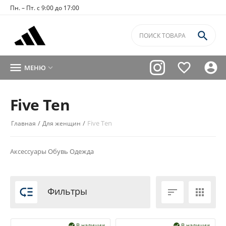
Пн. – Пт. с 9:00 до 17:00




МЕНЮ

Five Ten
/
/
Five Ten
Главная
Для женщин
Аксессуары
Обувь
Одежда

Фильтры


В наличии
В наличии

