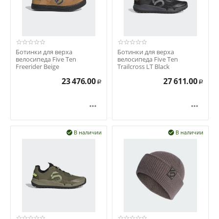
Ботинки для верха
Ботинки для верха
велосипеда Five Ten
велосипеда Five Ten
Freerider Beige
Trailcross LT Black
23 476.00
27 611.00
Р
Р


В наличии
В наличии

