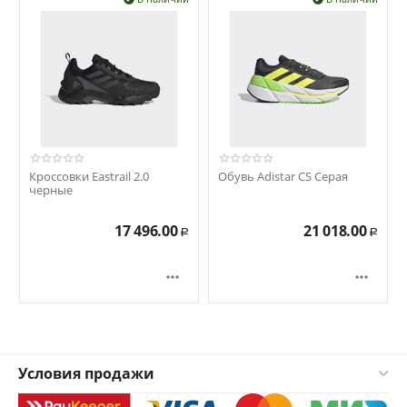
Кроссовки Eastrail 2.0
Обувь Adistar CS Серая
черные
17 496.00
21 018.00
Р
Р


Условия продажи