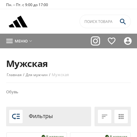
Пн. – Пт. с 9:00 до 17:00




МЕНЮ

Мужская
/
/
Мужская
Главная
Для мужчин
Обувь

Фильтры


В наличии
В наличии

