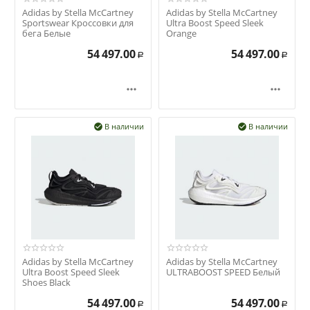
Adidas by Stella McCartney
Adidas by Stella McCartney
Sportswear Кроссовки для
Ultra Boost Speed Sleek
бега Белые
Orange
54 497.00
54 497.00
Р
Р


В наличии
В наличии


Adidas by Stella McCartney
Adidas by Stella McCartney
Ultra Boost Speed Sleek
ULTRABOOST SPEED Белый
Shoes Black
54 497.00
54 497.00
Р
Р