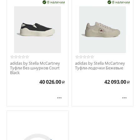
В наличии
В наличии


adidas by Stella McCartney
adidas by Stella McCartney
Туфли без шнурков Court
Туфли-лодочки Бежевые
Black
40 026.00
42 093.00
Р
Р

