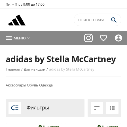
Пн. – Пт. с 9:00 до 17:00




МЕНЮ

adidas by Stella McCartney
/
/
adidas by Stella McCartney
Главная
Для женщин
Аксессуары
Обувь
Одежда

Фильтры


В наличии
В наличии

