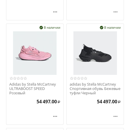


В наличии
В наличии


Adidas by Stella McCartney
adidas by Stella McCartney
ULTRABOOST SPEED
Спортивная обувь Бежевые
Розовый
туфли Черный
54 497.00
54 497.00
Р
Р

