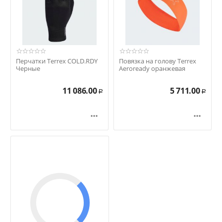
Перчатки Terrex COLD.RDY
Повязка на голову Terrex
Черные
Aeroready оранжевая
11 086.00
5 711.00
Р
Р

