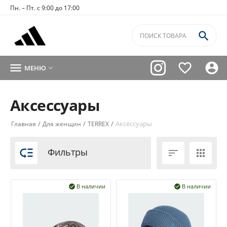
Пн. – Пт. с 9:00 до 17:00




МЕНЮ

Аксессуары
/
/
/
Аксессуары
Главная
Для женщин
TERREX

Фильтры


В наличии
В наличии

