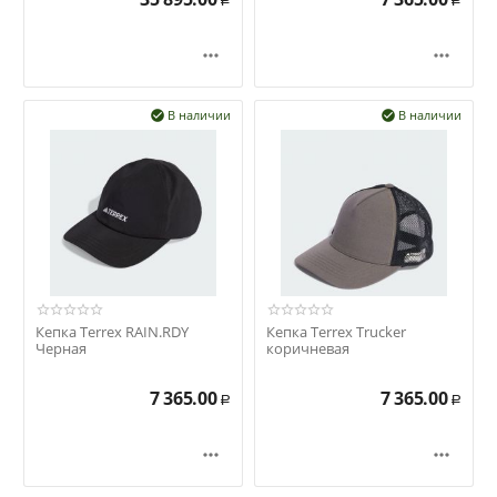
Р
Р


В наличии
В наличии


Кепка Terrex RAIN.RDY
Кепка Terrex Trucker
Черная
коричневая
7 365.00
7 365.00
Р
Р

