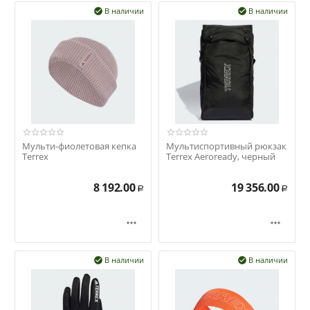
В наличии
В наличии


Мульти-фиолетовая кепка
Мультиспортивный рюкзак
Terrex
Terrex Aeroready, черный
8 192.00
19 356.00
Р
Р


В наличии
В наличии

