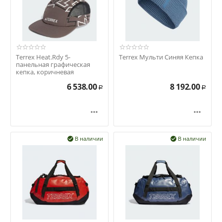
Terrex Heat.Rdy 5-
Terrex Мульти Синяя Кепка
панельная графическая
кепка, коричневая
6 538.00
8 192.00
Р
Р


В наличии
В наличии

