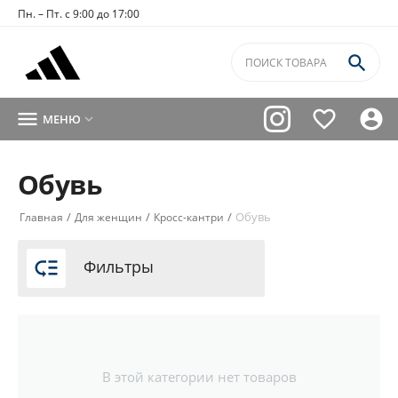
Пн. – Пт. с 9:00 до 17:00




МЕНЮ

Обувь
/
/
/
Обувь
Главная
Для женщин
Кросс-кантри

Фильтры
В этой категории нет товаров