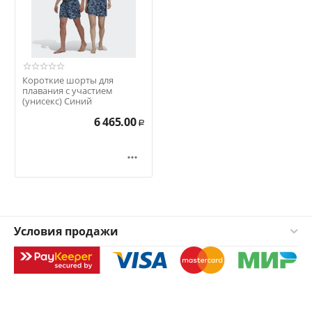
Короткие шорты для
плавания с участием
(унисекс) Синий
6 465.00
Р

Условия продажи