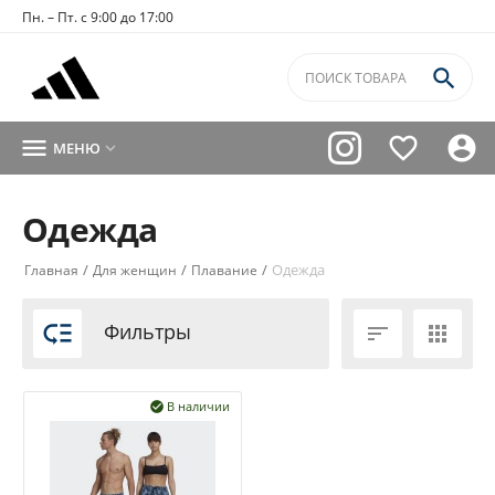
Пн. – Пт. с 9:00 до 17:00




МЕНЮ

Одежда
/
/
/
Одежда
Главная
Для женщин
Плавание

Фильтры


В наличии
