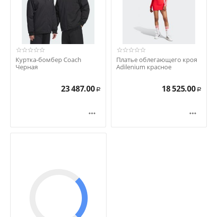
Куртка-бомбер Coach
Платье облегающего кроя
Черная
Adilenium красное
23 487.00
18 525.00
Р
Р

