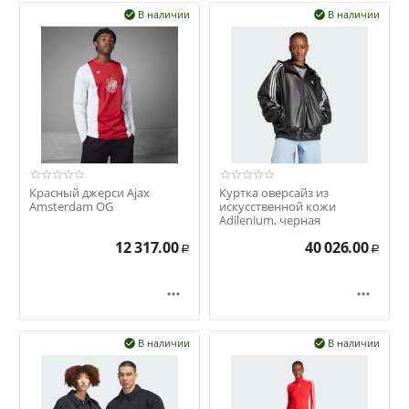
В наличии
В наличии


Красный джерси Ajax
Куртка оверсайз из
Amsterdam OG
искусственной кожи
Adilenium, черная
12 317.00
40 026.00
Р
Р


В наличии
В наличии

