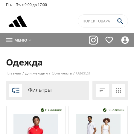
Пн. – Пт. с 9:00 до 17:00




МЕНЮ

Одежда
/
/
/
Одежда
Главная
Для женщин
Оригиналы

Фильтры


В наличии
В наличии

