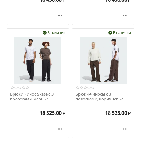
Р
Р


В наличии
В наличии


Брюки чинос Skate с 3
Брюки-чиносы с 3
полосками, черные
полосками, коричневые
18 525.00
18 525.00
Р
Р

