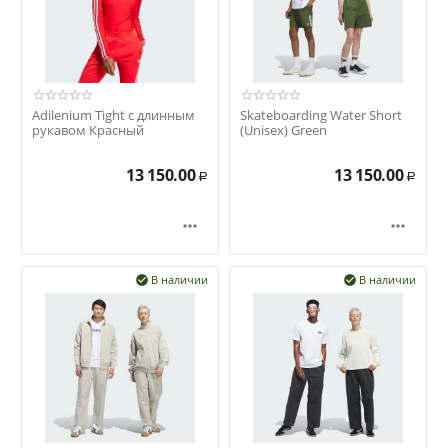
Adilenium Tight с длинным
Skateboarding Water Short
рукавом Красный
(Unisex) Green
13 150.00
13 150.00
Р
Р


В наличии
В наличии

