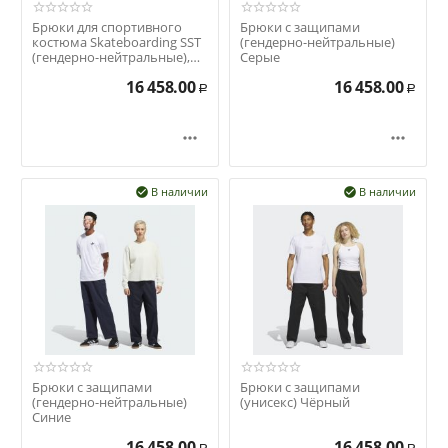
Брюки для спортивного
Брюки с защипами
костюма Skateboarding SST
(гендерно-нейтральные)
(гендерно-нейтральные),
Серые
бежевые
16 458.00
16 458.00
Р
Р


В наличии
В наличии


Брюки с защипами
Брюки с защипами
(гендерно-нейтральные)
(унисекс) Чёрный
Синие
16 458.00
16 458.00