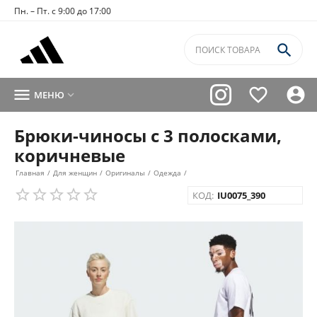
Пн. – Пт. с 9:00 до 17:00




МЕНЮ

Брюки-чиносы с 3 полосками,
коричневые
Главная
/
Для женщин
/
Оригиналы
/
Одежда
/
КОД:
IU0075_390