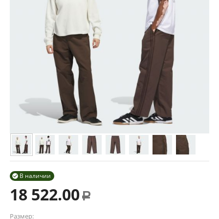
В наличии

18 522.00
Р
Размер: