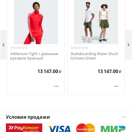


Adilenium Tight с длинным
Skateboarding Water Short
рукавом Красный
(Unisex) Green
13 147.00
13 147.00
Р
Р


Условия продажи