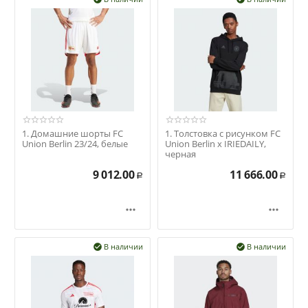
1. Домашние шорты FC
1. Толстовка с рисунком FC
Union Berlin 23/24, белые
Union Berlin x IRIEDAILY,
черная
9 012.00
11 666.00
Р
Р


В наличии
В наличии

