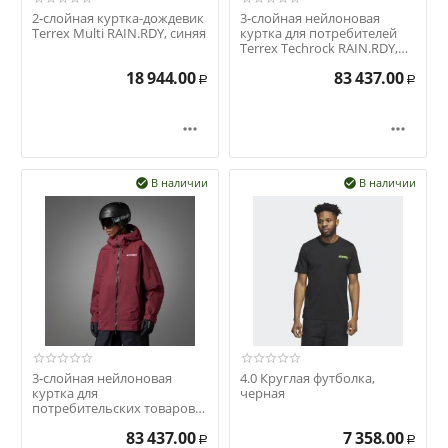
2-слойная куртка-дождевик
3-слойная нейлоновая
Terrex Multi RAIN.RDY, синяя
куртка для потребителей
Terrex Techrock RAIN.RDY,
черная
18 944.00
83 437.00
Р
Р


В наличии
В наличии


3-слойная нейлоновая
4.0 Круглая футболка,
куртка для
черная
потребительских товаров
Terrex Techrock RAIN.RDY,
83 437.00
7 358.00
бордовая
Р
Р