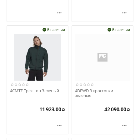


В наличии
В наличии


4CMTE Трек-топ Зеленый
4DFWD 3 кроссовки
зеленые
11 923.00
42 090.00
Р
Р

