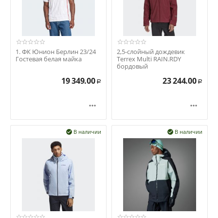
1. ФК Юнион Берлин 23/24
2,5-слойный дождевик
Гостевая белая майка
Terrex Multi RAIN.RDY
бордовый
19 349.00
23 244.00
Р
Р


В наличии
В наличии

