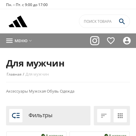
Пн. – Пт. с 9:00 до 17:00




МЕНЮ

Для мужчин
/
Для мужчин
Главная
Аксессуары
Мужская
Обувь
Одежда

Фильтры


В наличии
В наличии

