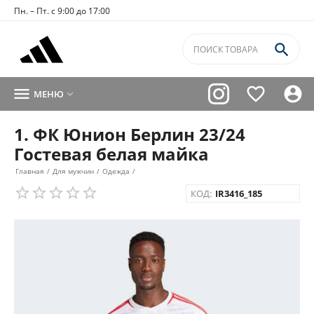
Пн. – Пт. с 9:00 до 17:00




МЕНЮ

1. ФК Юнион Берлин 23/24
Гостевая белая майка
Главная
/
Для мужчин
/
Одежда
/
КОД:
IR3416_185