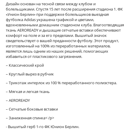
Дизайн основан на тесной связи между клубом и
болельщиками. Спустя 15 лет после расширения стадиона 1. ФК
«Унион Берлин» при поддержке болельщиков выездная
футболка Adidas украшена графикой и цветами,
вдохновленными домашним стадионом клуба. Влагоотводящая
ткань AEROREADY и дышащие сетчатые вставки обеспечивают
комфорт на поле и за его пределами. Вышитый значок
свидетельствует о вашей преданности футболу. Этот продукт,
изготовленный на 100% из переработанных материалов,
является лишь одним из наших решений, помогающих
избавиться от пластикового загрязнения.
– Классический крой
– Круглый вырез в рубчик
– Трикотаж интерлок из 100 % переработанного полиэстера.
– Мягкая и легкая ткань
– AEROREADY
– Сетчатые боковые вставки
– Заниженная спинка< /p>
- Вышитый герб 1-го ФК Юнион Берлин.