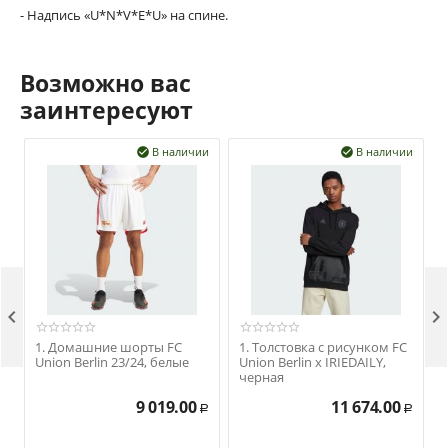
- Надпись «U*N*V*E*U» на спине.
Возможно вас
заинтересуют
В наличии
В наличии




1. Домашние шорты FC
1. Толстовка с рисунком FC
Union Berlin 23/24, белые
Union Berlin x IRIEDAILY,
черная
9 019.00
11 674.00
Р
Р