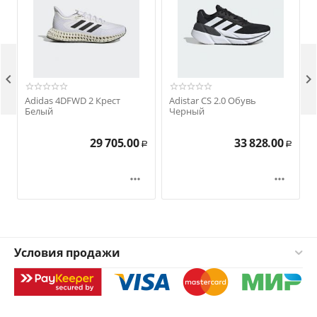


Adidas 4DFWD 2 Крест
Adistar CS 2.0 Обувь
Белый
Черный
29 705.00
33 828.00
Р
Р


Условия продажи