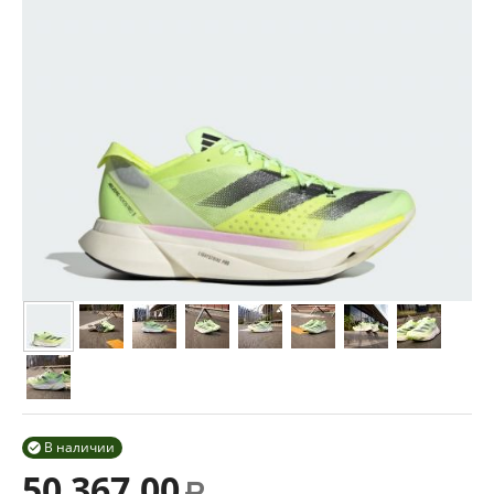
В наличии

50 367.00
Р