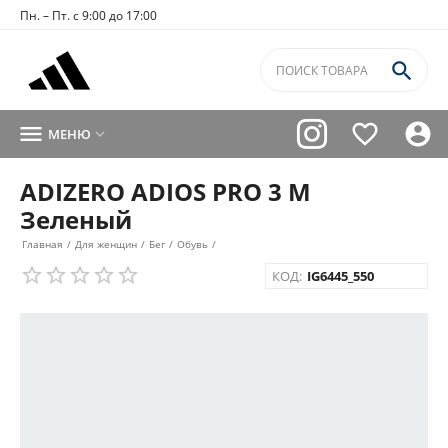
Пн. – Пт. с 9:00 до 17:00




МЕНЮ

ADIZERO ADIOS PRO 3 M
Зеленый
Главная
/
Для женщин
/
Бег
/
Обувь
/
КОД:
IG6445_550