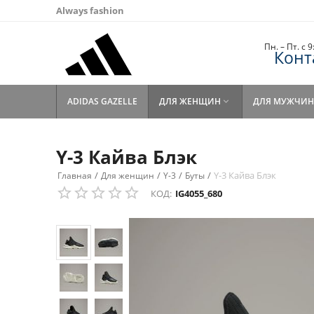
Always fashion
Пн. – Пт. с 
Конт
ADIDAS GAZELLE
ДЛЯ ЖЕНЩИН
ДЛЯ МУЖЧИН

Y-3 Кайва Блэк
/
/
/
/
Y-3 Кайва Блэк
Главная
Для женщин
Y-3
Буты
КОД:
IG4055_680