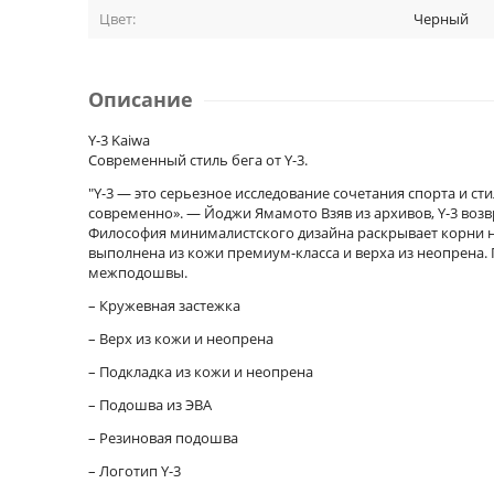
Цвет:
Черный
Описание
Y-3 Kaiwa
Современный стиль бега от Y-3.
"Y-3 — это серьезное исследование сочетания спорта и с
современно». — Йоджи Ямамото Взяв из архивов, Y-3 возв
Философия минималистского дизайна раскрывает корни н
выполнена из кожи премиум-класса и верха из неопрена
межподошвы.
– Кружевная застежка
– Верх из кожи и неопрена
– Подкладка из кожи и неопрена
– Подошва из ЭВА
– Резиновая подошва
– Логотип Y-3