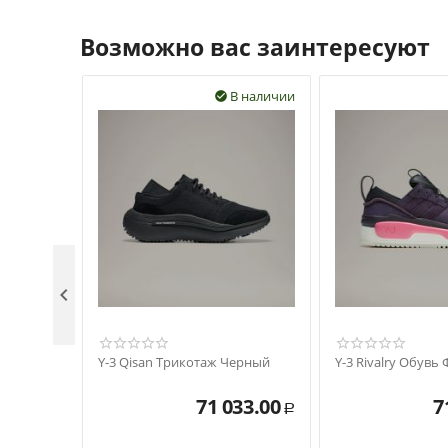
Возможно вас заинтересуют
В наличии


Y-3 Qisan Трикотаж Черный
Y-3 Rivalry Обувь
71 033.00
7
Р