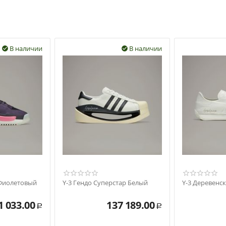
В наличии
В наличии


 Фиолетовый
Y-3 Гендо Суперстар Белый
Y-3 Деревенс
1 033.00
137 189.00
Р
Р