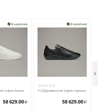
В наличии
В наличии



кие туфли белые
Y-3 Деревенские туфли черные
Y-3 Кайва
58 629.00
58 629.00
Р
Р