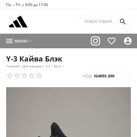
Пн. – Пт. с 9:00 до 17:00




МЕНЮ

Y-3 Кайва Блэк
Главная
/
Для женщин
/
Y-3
/
Буты
/
КОД:
IG4055_650