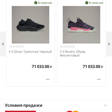
В наличии
В наличии




Y-3 Qisan Трикотаж Черный
Y-3 Rivalry Обувь
Фиолетовый
71 033.00
71 033.00
Р
Р


Условия продажи