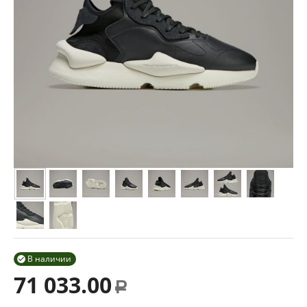
В наличии

71 033.00
Р