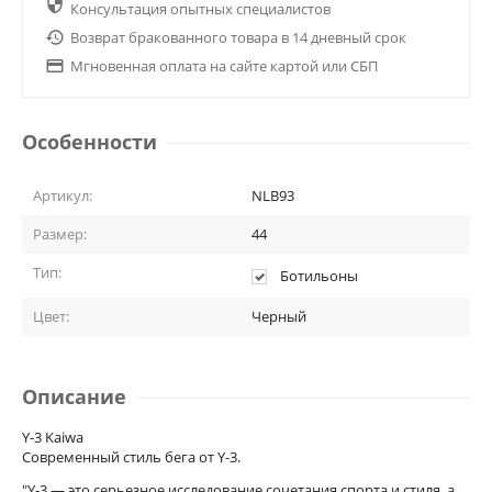

Консультация опытных специалистов

Возврат бракованного товара в 14 дневный срок

Мгновенная оплата на сайте картой или СБП
Особенности
Артикул:
NLB93
Размер:
44
Тип:
Ботильоны
Цвет:
Черный
Описание
Y-3 Kaiwa
Современный стиль бега от Y-3.
"Y-3 — это серьезное исследование сочетания спорта и стиля, а