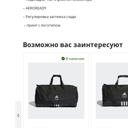
– AEROREADY
– Регулировка застежка сзади
– принт с логотипом
Возможно вас заинтересуют
В наличии

