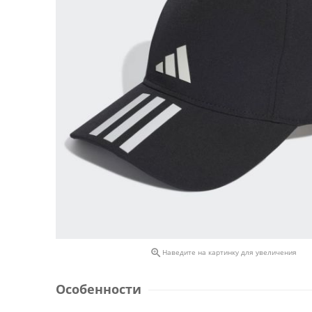

Наведите на картинку для увеличения
Особенности