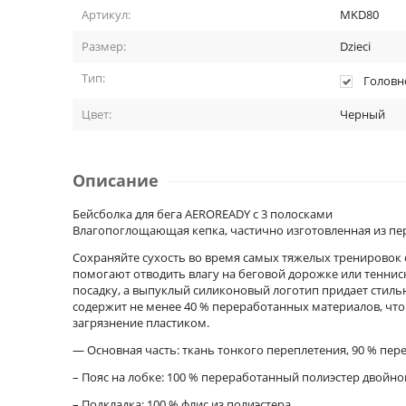
Артикул:
MKD80
Размер:
Dzieci
Тип:
Головн
Цвет:
Черный
Описание
Бейсболка для бега AEROREADY с 3 полосками
Влагопоглощающая кепка, частично изготовленная из пе
Сохраняйте сухость во время самых тяжелых тренировок 
помогают отводить влагу на беговой дорожке или теннис
посадку, а выпуклый силиконовый логотип придает стиль
содержит не менее 40 % переработанных материалов, чт
загрязнение пластиком.
— Основная часть: ткань тонкого переплетения, 90 % пер
– Пояс на лобке: 100 % переработанный полиэстер двойн
– Подкладка: 100 % флис из полиэстера