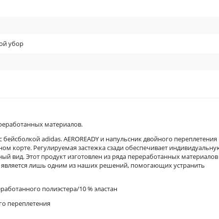
ой убор
реработанных материалов.
с бейсболкой adidas. AEROREADY и напульсник двойного переплетения
ном корте. Регулируемая застежка сзади обеспечивает индивидуальну
ный вид. Этот продукт изготовлен из ряда переработанных материалов
о является лишь одним из наших решений, помогающих устранить
еработанного полиэстера/10 % эластан
ого переплетения