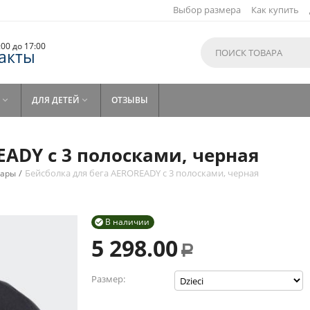
Выбор размера
Как купить
9:00 до 17:00
акты
ДЛЯ ДЕТЕЙ
ОТЗЫВЫ


EADY с 3 полосками, черная
/
Бейсболка для бега AEROREADY с 3 полосками, черная
уары
В наличии

5 298.00
Р
Размер: