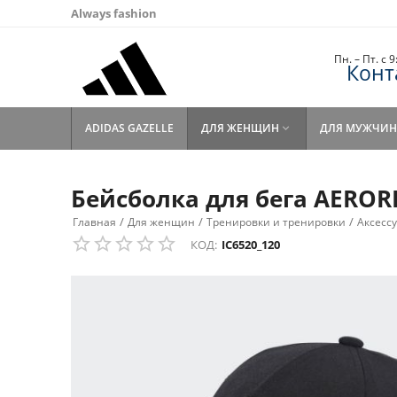
Always fashion
Пн. – Пт. с 
Конт
ADIDAS GAZELLE
ДЛЯ ЖЕНЩИН
ДЛЯ МУЖЧИН

Бейсболка для бега AEROR
/
/
/
Главная
Для женщин
Тренировки и тренировки
Аксесс
КОД:
IC6520_120