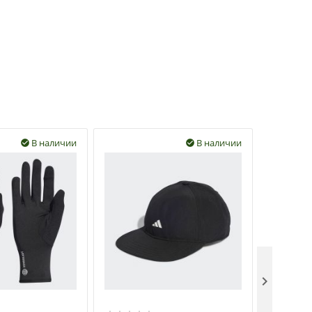
В наличии
В наличии


