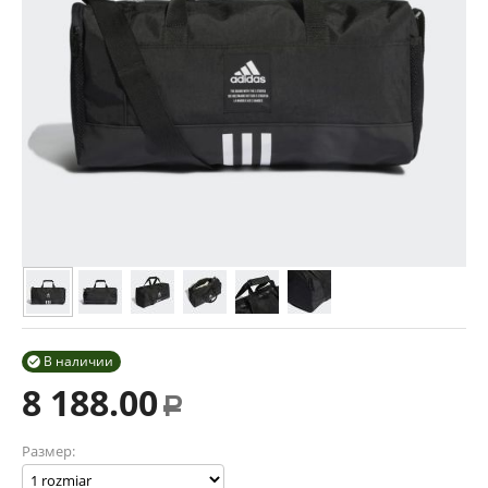
В наличии

8 188.00
Р
Размер: