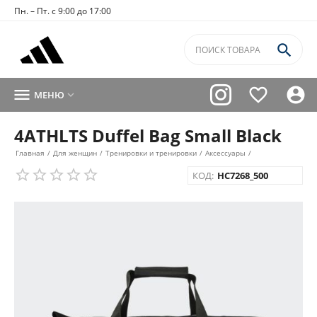
Пн. – Пт. с 9:00 до 17:00




МЕНЮ

4ATHLTS Duffel Bag Small Black
Главная
/
Для женщин
/
Тренировки и тренировки
/
Аксессуары
/
КОД:
HC7268_500