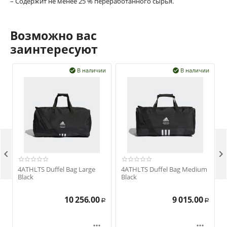
– Содержит не менее 25 % переработанного сырья.
Возможно вас
заинтересуют
В наличии
В наличии




4ATHLTS Duffel Bag Large
4ATHLTS Duffel Bag Medium
Black
Black
10 256.00
9 015.00
Р
Р

