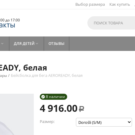
Выбор размера
Как купить
9:00 до 17:00
акты
ДЛЯ ДЕТЕЙ
ОТЗЫВЫ


EADY, белая
/
Бейсболка для бега AEROREADY, белая
уары
В наличии

4 916.00
Р
Размер: