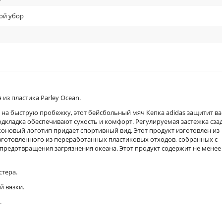
ой убор
з пластика Parley Ocean.
 на быструю пробежку, этот бейсбольный мяч Кепка adidas защитит ва
кладка обеспечивают сухость и комфорт. Регулируемая застежка сза
оновый логотип придает спортивный вид. Этот продукт изготовлен из
 изготовленного из переработанных пластиковых отходов, собранных с
предотвращения загрязнения океана. Этот продукт содержит не менее
стера.
й вязки.
.