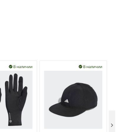
В наличии
В наличии


