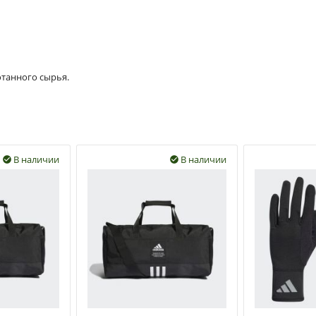
отанного сырья.
В наличии
В наличии

