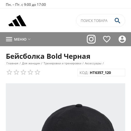
Пн. – Пт. с 9:00 до 17:00




МЕНЮ

Бейсболка Bold Черная
Главная
/
Для женщин
/
Тренировки и тренировки
/
Аксессуары
/
КОД:
HT6357_120