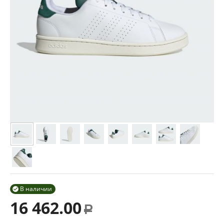
В наличии

16 462.00
Р