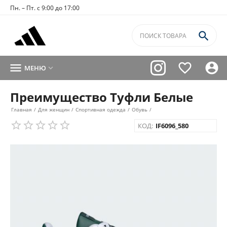
Пн. – Пт. с 9:00 до 17:00




МЕНЮ

Преимущество Туфли Белые
Главная
/
Для женщин
/
Спортивная одежда
/
Обувь
/
КОД:
IF6096_580