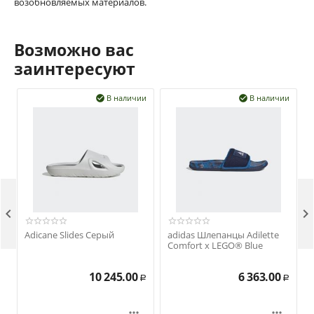
возобновляемых материалов.
Возможно вас
заинтересуют
В наличии
В наличии




Adicane Slides Серый
adidas Шлепанцы Adilette
Comfort x LEGO® Blue
10 245.00
6 363.00
Р
Р

