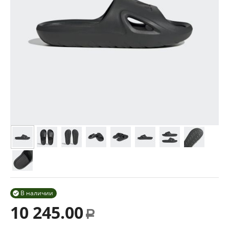
В наличии

10 245.00
Р