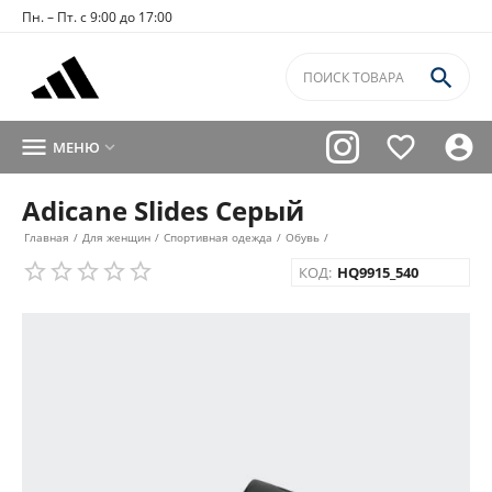
Пн. – Пт. с 9:00 до 17:00




МЕНЮ

Adicane Slides Серый
Главная
/
Для женщин
/
Спортивная одежда
/
Обувь
/
КОД:
HQ9915_540