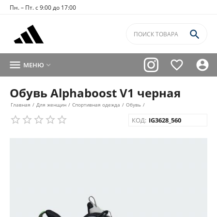
Пн. – Пт. с 9:00 до 17:00




МЕНЮ

Обувь Alphaboost V1 черная
Главная
/
Для женщин
/
Спортивная одежда
/
Обувь
/
КОД:
IG3628_560