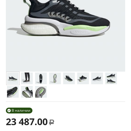
В наличии

23 487.00
Р