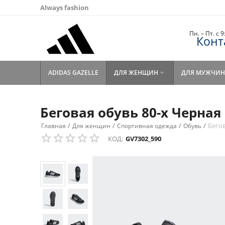
Always fashion
Пн. – Пт. с 
Конт
ADIDAS GAZELLE
ДЛЯ ЖЕНЩИН
ДЛЯ МУЖЧИН

Беговая обувь 80-х Черная
/
/
/
/
Бегов
Главная
Для женщин
Спортивная одежда
Обувь
КОД:
GV7302_590