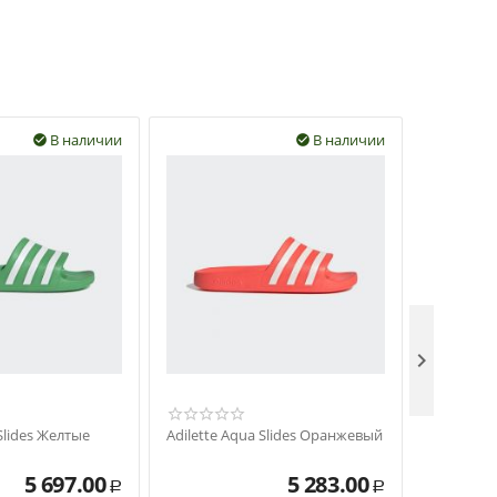
В наличии
В наличии



 Slides Желтые
Adilette Aqua Slides Оранжевый
Adilette 
5 697.00
5 283.00
Р
Р