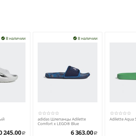
В наличии
В наличии


рый
adidas Шлепанцы Adilette
Adilette Aqua
Comfort x LEGO® Blue
0 245.00
6 363.00
Р
Р