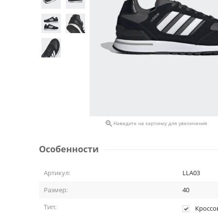

Наведите на картинку для увеличения
Особенности
Артикул:
LLA03
Размер:
40
Тип:
Кроссо