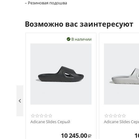
– Резиновая подошва
Возможно вас заинтересуют
В наличии


Adicane Slides Серый
Adicane Slides Се
10 245.00
1
Р