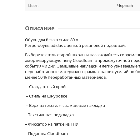
Цвет:
Черный
Описание
Обувь для бега в стиле 80-х
Ретро-обувь adidas с цепкой резиновой подошвой.
Выберите стиль старой школы и наслаждайтесь современ
амортизирующую пену Cloudfoam в промежуточной подош
событиями дни. Замшевые накладки и легко узнаваемые т
переработанные материалы в рамках наших усилий по бо
менее 50 % переработанных материалов.
– Стандартный крой
– Стиль на шнуровке
– Верх из текстиля с замшевые накладки
– Текстильная подкладка
– Фиксатор на пятке из ТПУ
– Подошва Cloudfoam