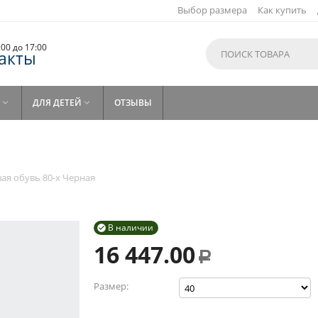
Выбор размера
Как купить
9:00 до 17:00
акты
ДЛЯ ДЕТЕЙ
ОТЗЫВЫ


ая обувь 80-х Черная
В наличии

16 447.00
Р
Размер: