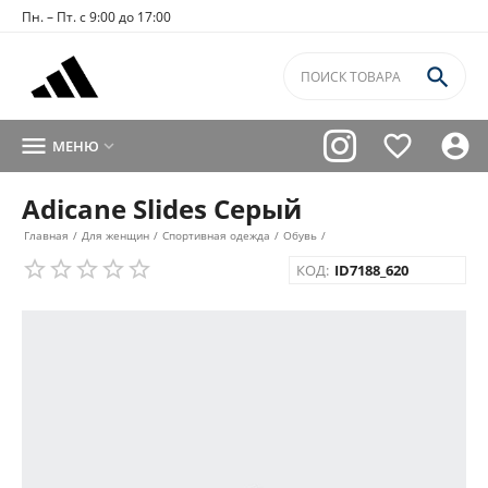
Пн. – Пт. с 9:00 до 17:00




МЕНЮ

Adicane Slides Серый
Главная
/
Для женщин
/
Спортивная одежда
/
Обувь
/
КОД:
ID7188_620