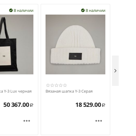
В наличии
В наличии



а Y-3 Lux черная
Вязаная шапка Y-3 Серая
Вязаная 
50 367.00
18 529.00
Р
Р

