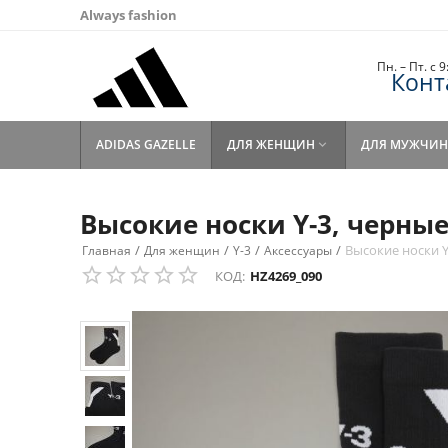
Always fashion
Пн. – Пт. с 
Конт
ADIDAS GAZELLE
ДЛЯ ЖЕНЩИН
ДЛЯ МУЖЧИН

Высокие носки Y-3, черны
/
/
/
/
Высокие носки Y
Главная
Для женщин
Y-3
Аксессуары
КОД:
HZ4269_090