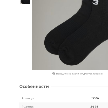

Наведите на картинку для увеличения
Особенности
Артикул:
BX509
Размер:
34-36