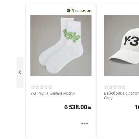
В наличии


Y-3 TYO Hi Белые носки
Бейсболка с лого
Grey
6 538.00
1
Р
