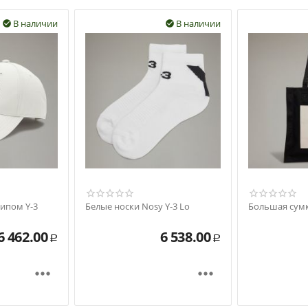
В наличии
В наличии


типом Y-3
Белые носки Nosy Y-3 Lo
Большая сумк
6 462.00
6 538.00
Р
Р

