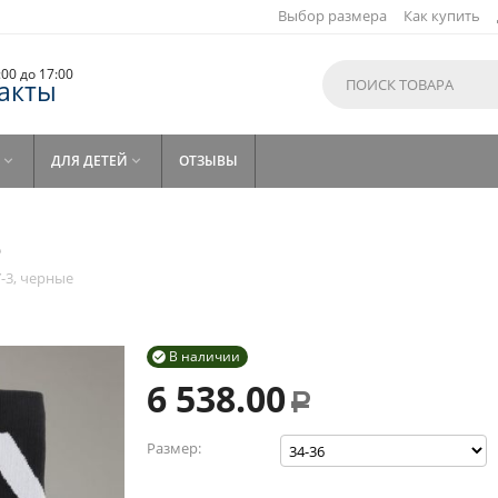
Выбор размера
Как купить
9:00 до 17:00
акты
ДЛЯ ДЕТЕЙ
ОТЗЫВЫ


е
-3, черные
В наличии

6 538.00
Р
Размер: