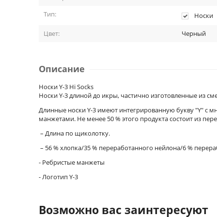
Тип:
Носки
Цвет:
Черный
Описание
Носки Y-3 Hi Socks
Носки Y-3 длиной до икры, частично изготовленные из с
Длинные носки Y-3 имеют интегрированную букву "Y" с мн
манжетами. Не менее 50 % этого продукта состоит из пе
– Длина по щиколотку.
– 56 % хлопка/35 % переработанного нейлона/6 % перера
- Ребристые манжеты
- Логотип Y-3
Возможно вас заинтересуют