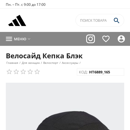
Пн. – Пт. с 9:00 до 17:00




МЕНЮ

Велосайд Кепка Блэк
Главная
/
Для женщин
/
Велоспорт
/
Аксессуары
/
КОД:
HT6889_165