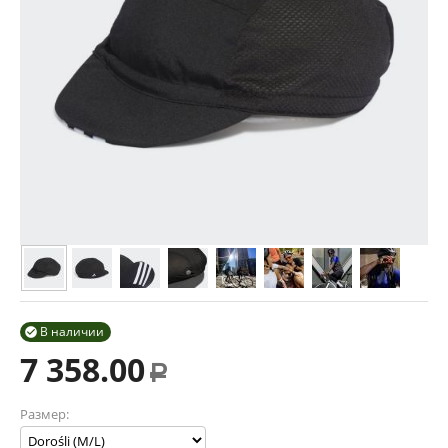
В наличии

7 358.00
Р
Размер: