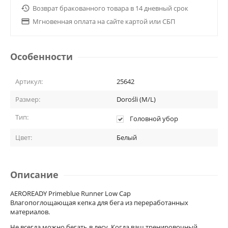

Возврат бракованного товара в 14 дневный срок

Мгновенная оплата на сайте картой или СБП
Особенности
Артикул:
25642
Размер:
Dorośli (M/L)
Тип:
Головной убор
Цвет:
Белый
Описание
AEROREADY Primeblue Runner Low Cap
Влагопоглощающая кепка для бега из переработанных
материалов.
Не всегда можно бегать в лесу. Когда ваш тренировочный