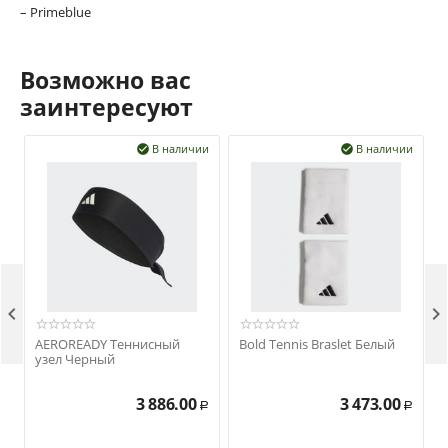
– Primeblue
Возможно вас
заинтересуют
В наличии
В наличии




AEROREADY Теннисный
Bold Tennis Braslet Белый
узел Черный
3 886.00
3 473.00
Р
Р