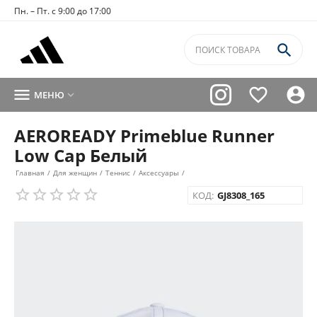
Пн. – Пт. с 9:00 до 17:00




МЕНЮ

AEROREADY Primeblue Runner
Low Cap Белый
Главная
/
Для женщин
/
Теннис
/
Аксессуары
/
КОД:
GJ8308_165