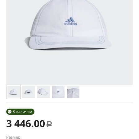
В наличии

3 446.00
Р
Размер: