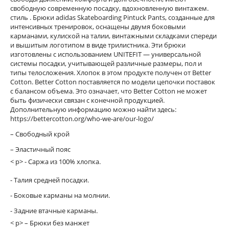
свободную современную посадку, вдохновленную винтажем.
стиль . Брюки adidas Skateboarding Pintuck Pants, созданные для
интенсивных тренировок, оснащены двумя боковыми
карманами, кулиской на талии, винтажными складками спереди
и вышитым логотипом в виде трилистника. Эти брюки
изготовлены с использованием UNITEFIT — универсальной
системы посадки, учитывающей различные размеры, пол и
типы телосложения. Хлопок в этом продукте получен от Better
Cotton. Better Cotton поставляется по модели цепочки поставок
с балансом объема. Это означает, что Better Cotton не может
быть физически связан с конечной продукцией.
Дополнительную информацию можно найти здесь:
https://bettercotton.org/who-we-are/our-logo/
– Свободный крой
– Эластичный пояс
< p> - Саржа из 100% хлопка.
- Талия средней посадки.
- Боковые карманы на молнии.
- Задние втачные карманы.
< p> – Брюки без манжет