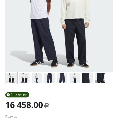
В наличии

16 458.00
Р
Размер: