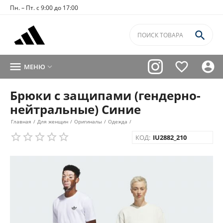
Пн. – Пт. с 9:00 до 17:00




МЕНЮ

Брюки с защипами (гендерно-
нейтральные) Синие
Главная
/
Для женщин
/
Оригиналы
/
Одежда
/
КОД:
IU2882_210