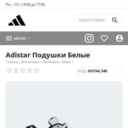
Пн. – Пт. с 9:00 до 17:00




МЕНЮ

Adistar Подушки Белые
Главная
/
Для женщин
/
Оригиналы
/
Обувь
/
КОД:
ID5744_540