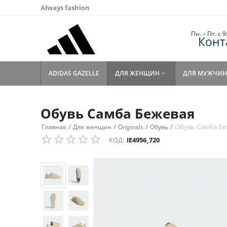
Always fashion
Пн. – Пт. с 
Конт
ADIDAS GAZELLE
ДЛЯ ЖЕНЩИН
ДЛЯ МУЖЧИН

Обувь Самба Бежевая
/
/
/
/
Обувь Самба Бе
Главная
Для женщин
Originals
Обувь
КОД:
IE4956_720