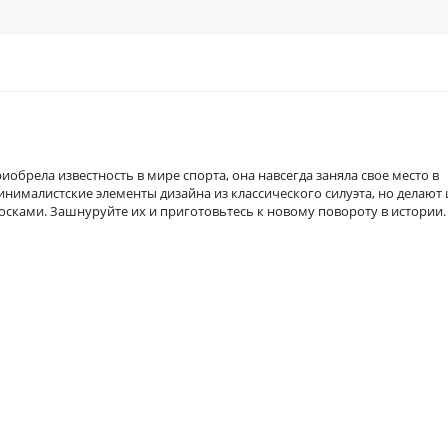
риобрела известность в мире спорта, она навсегда заняла свое место в
нималистские элементы дизайна из классического силуэта, но делают
осками. Зашнуруйте их и приготовьтесь к новому повороту в истории.