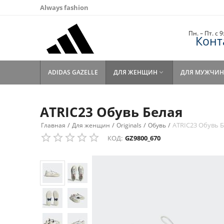
Always fashion
Пн. – Пт. с 
Конт
ADIDAS GAZELLE
ДЛЯ ЖЕНЩИН
ДЛЯ МУЖЧИН

ATRIC23 Обувь Белая
/
/
/
/
ATRIC23 Обувь 
Главная
Для женщин
Originals
Обувь
КОД:
GZ9800_670