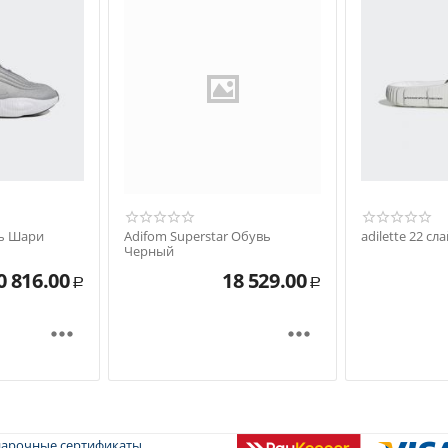
вь Шари
Adifom Superstar Обувь
adilette 22 с
Черный
0 816.00
18 529.00
Р
Р


арочные сертификаты