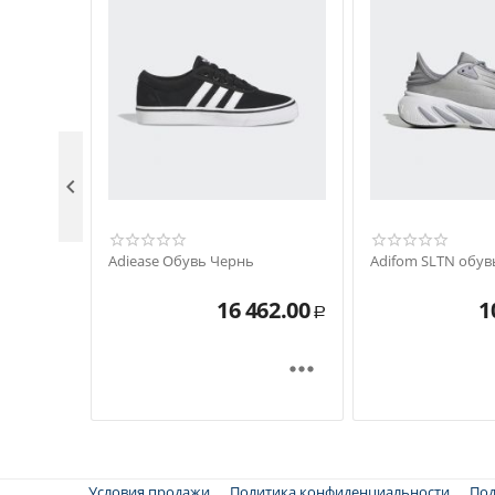

Adiease Обувь Чернь
Adifom SLTN обу
16 462.00
1
Р

Условия продажи
Политика конфиденциальности
Под