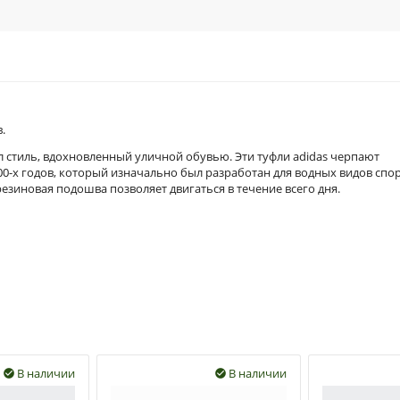
.
ал стиль, вдохновленный уличной обувью. Эти туфли adidas черпают
00-х годов, который изначально был разработан для водных видов спор
езиновая подошва позволяет двигаться в течение всего дня.
В наличии
В наличии

