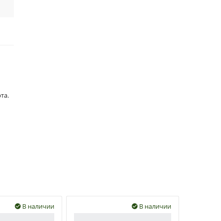
та.
В наличии
В наличии

