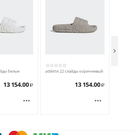

лайды белые
adilette 22 слайды коричневый
adilette 
13 154.00
13 154.00
Р
Р

