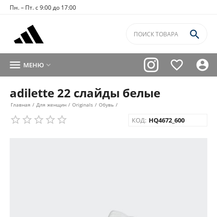
Пн. – Пт. с 9:00 до 17:00




МЕНЮ

adilette 22 слайды белые
Главная
/
Для женщин
/
Originals
/
Обувь
/
КОД:
HQ4672_600