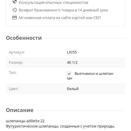

Консультация опытных специалистов

Возврат бракованного товара в 14 дневный срок

Мгновенная оплата на сайте картой или СБП
Особенности
Артикул:
LKI55
Размер:
40 1/2
Тип:
Вьетнамки и шлепан
цы
Цвет:
белый
Описание
шлепанцы adilette 22
Футуристические шлепанцы, созданные с учетом природы.