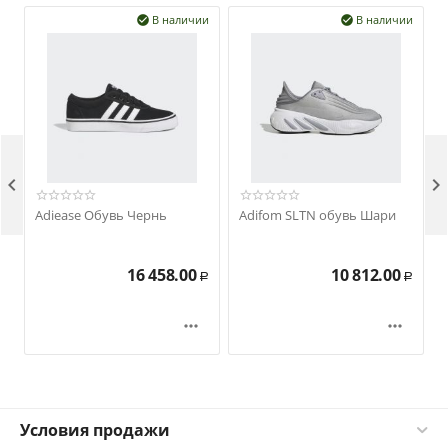
В наличии
В наличии




Adiease Обувь Чернь
Adifom SLTN обувь Шари
16 458.00
10 812.00
Р
Р


Условия продажи