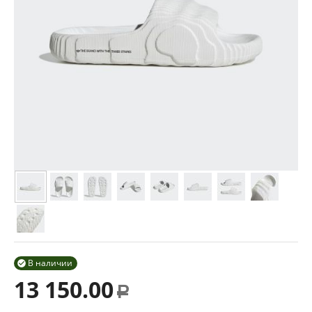
В наличии

13 150.00
Р