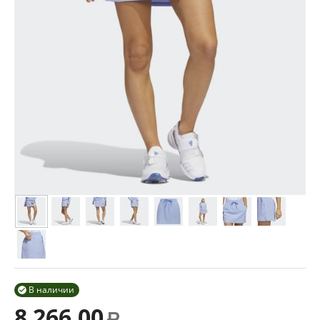
В наличии

8 266.00
Р