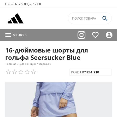
Пн. – Пт. с 9:00 до 17:00




МЕНЮ

16-дюймовые шорты для
гольфа Seersucker Blue
Главная
/
Для женщин
/
Одежда
/
КОД:
HT1284_210