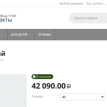
Выбор размера
Как купить
9:00 до 17:00
акты
ДЛЯ ДЕТЕЙ
ОТЗЫВЫ


ый
вый
В наличии

42 090.00
Р
Размер: