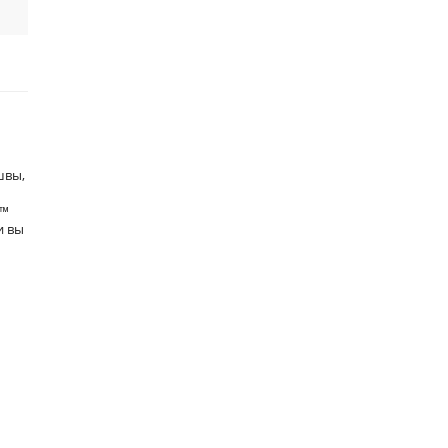
швы,
l™
и вы