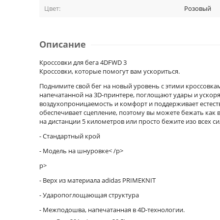
Цвет:
Розовый
Описание
Кроссовки для бега 4DFWD 3
Кроссовки, которые помогут вам ускориться.
Поднимите свой бег на новый уровень с этими кроссовка
напечатанной на 3D-принтере, поглощают удары и ускоряю
воздухопроницаемость и комфорт и поддерживает естеств
обеспечивает сцепление, поэтому вы можете бежать как в 
на дистанции 5 километров или просто бежите изо всех 
- Стандартный крой
- Модель на шнуровке< /p>
p>
- Верх из материала adidas PRIMEKNIT
- Ударопоглощающая структура
- Межподошва, напечатанная в 4D-технологии.