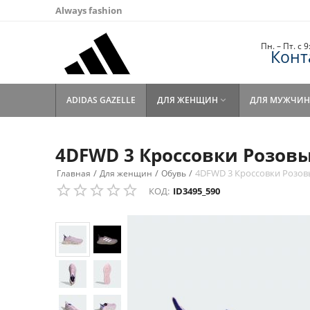
Always fashion
Пн. – Пт. с 
Конт
ADIDAS GAZELLE
ДЛЯ ЖЕНЩИН
ДЛЯ МУЖЧИН

4DFWD 3 Кроссовки Розов
/
/
/
4DFWD 3 Кроссовки Розо
Главная
Для женщин
Обувь
КОД:
ID3495_590