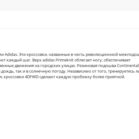
ми Adidas. Эти кроссовки, названные в честь революционной межподо
т каждый шаг. Верх adidas Primeknit облегает ногу, обеспечивает
енные движения на городских улицах. Резиновая подошва Continenta
дождь, так и в солнечную погоду. Независимо от того, тренируетесь л
сил, кроссовки 4DFWD сделают каждую пробежку более приятной.