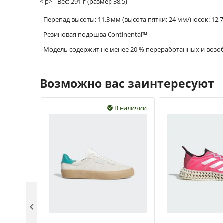
< p> - Вес: 291 г (размер 38,5)
- Перепад высоты: 11,3 мм (высота пятки: 24 мм/носок: 12,
- Резиновая подошва Continental™
- Модель содержит не менее 20 % переработанных и воз
Возможно вас заинтересуют
В наличии

