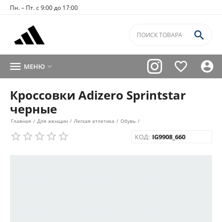
Пн. – Пт. с 9:00 до 17:00




МЕНЮ

Кроссовки Adizero Sprintstar
черные
Главная
/
Для женщин
/
Легкая атлетика
/
Обувь
/
КОД:
IG9908_660