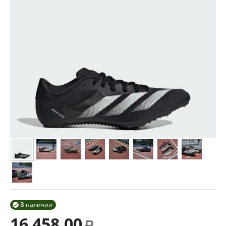
В наличии

16 458.00
Р