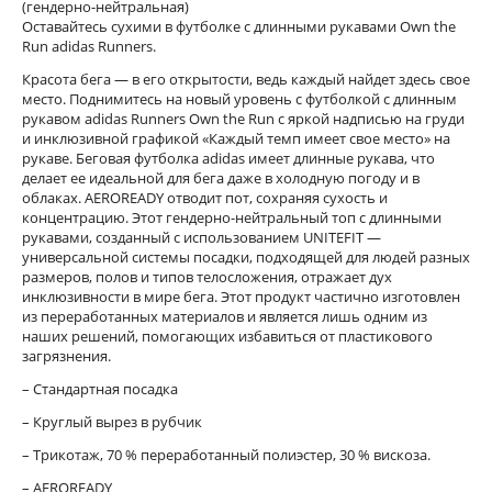
(гендерно-нейтральная)
Оставайтесь сухими в футболке с длинными рукавами Own the
Run adidas Runners.
Красота бега — в его открытости, ведь каждый найдет здесь свое
место. Поднимитесь на новый уровень с футболкой с длинным
рукавом adidas Runners Own the Run с яркой надписью на груди
и инклюзивной графикой «Каждый темп имеет свое место» на
рукаве. Беговая футболка adidas имеет длинные рукава, что
делает ее идеальной для бега даже в холодную погоду и в
облаках. AEROREADY отводит пот, сохраняя сухость и
концентрацию. Этот гендерно-нейтральный топ с длинными
рукавами, созданный с использованием UNITEFIT —
универсальной системы посадки, подходящей для людей разных
размеров, полов и типов телосложения, отражает дух
инклюзивности в мире бега. Этот продукт частично изготовлен
из переработанных материалов и является лишь одним из
наших решений, помогающих избавиться от пластикового
загрязнения.
– Стандартная посадка
– Круглый вырез в рубчик
– Трикотаж, 70 % переработанный полиэстер, 30 % вискоза.
– AEROREADY