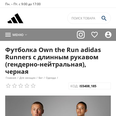
Пн. – Пт. с 9:00 до 17:00




МЕНЮ

Футболка Own the Run adidas
Runners с длинным рукавом
(гендерно-нейтральная),
черная
Главная
/
Для женщин
/
Бег
/
Одежда
/
КОД:
IS5408_185