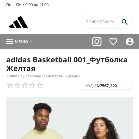
Пн. – Пт. с 9:00 до 17:00




МЕНЮ

adidas Basketball 001_Футболка
Желтая
Главная
/
Для женщин
/
Баскетбол
/
Одежда
/
КОД:
IN7567_220