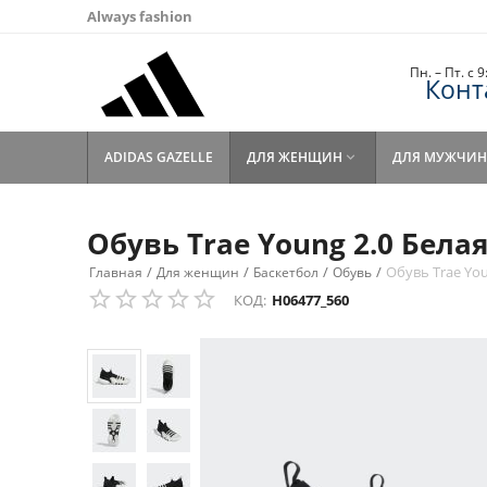
Always fashion
Пн. – Пт. с 
Конт
ADIDAS GAZELLE
ДЛЯ ЖЕНЩИН
ДЛЯ МУЖЧИН

Обувь Trae Young 2.0 Бела
/
/
/
/
Обувь Trae You
Главная
Для женщин
Баскетбол
Обувь
КОД:
H06477_560