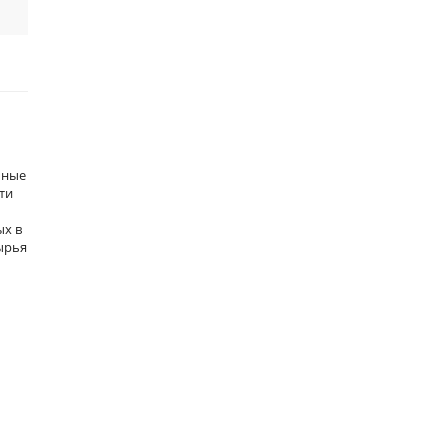
ьные
ти
ых в
ырья