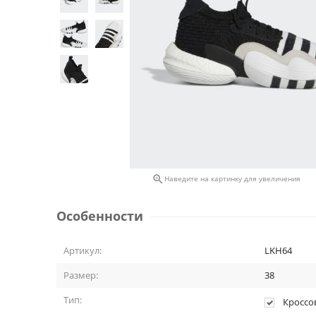

Наведите на картинку для увеличения
Особенности
Артикул:
LKH64
Размер:
38
Тип:
Кроссо