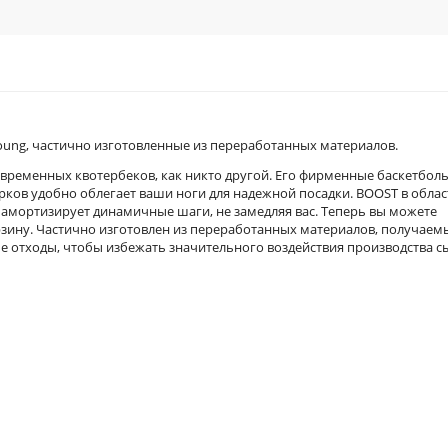
oung, частично изготовленные из переработанных материалов.
современных квотербеков, как никто другой. Его фирменные баскетбол
рков удобно облегает ваши ноги для надежной посадки. BOOST в облас
e амортизирует динамичные шаги, не замедляя вас. Теперь вы можете
рзину. Частично изготовлен из переработанных материалов, получаем
ые отходы, чтобы избежать значительного воздействия производства с