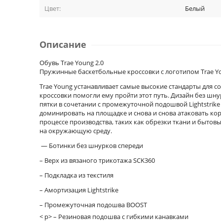
Цвет:
Белый
Описание
Обувь Trae Young 2.0
Пружинные баскетбольные кроссовки с логотипом Trae Y
Trae Young устанавливает самые высокие стандарты для 
кроссовки помогли ему пройти этот путь. Дизайн без шну
пятки в сочетании с промежуточной подошвой Lightstrik
доминировать на площадке и снова и снова атаковать ко
процессе производства, таких как обрезки ткани и бытов
на окружающую среду.
— Ботинки без шнурков спереди
– Верх из вязаного трикотажа SCK360
– Подкладка из текстиля
– Амортизация Lightstrike
– Промежуточная подошва BOOST
< p> – Резиновая подошва с гибкими канавками