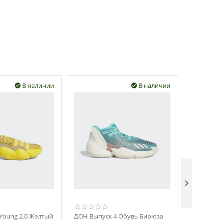
В наличии
В наличии



 Young 2.0 Желтый
ДОН Выпуск 4 Обувь Бирюза
ДОН Выпу