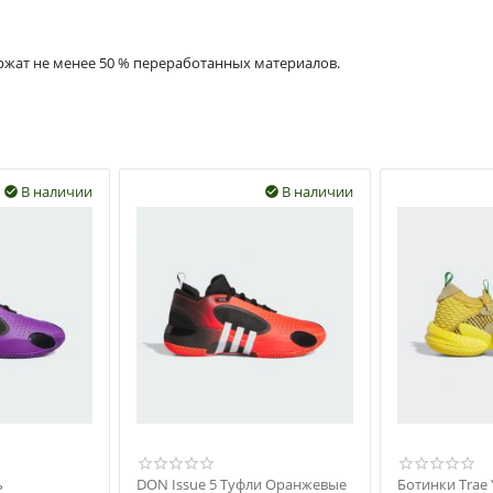
ержат не менее 50 % переработанных материалов.
В наличии
В наличии


ь
DON Issue 5 Туфли Оранжевые
Ботинки Trae