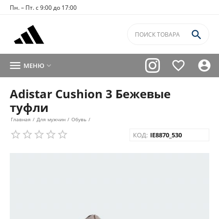
Пн. – Пт. с 9:00 до 17:00




МЕНЮ

Adistar Cushion 3 Бежевые
туфли
Главная
/
Для мужчин
/
Обувь
/
КОД:
IE8870_530