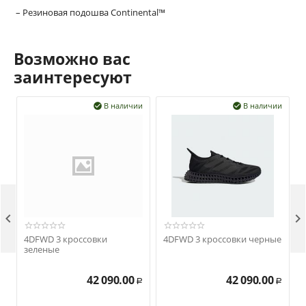
– Резиновая подошва Continental™
Возможно вас
заинтересуют
В наличии
В наличии




4DFWD 3 кроссовки
4DFWD 3 кроссовки черные
зеленые
42 090.00
42 090.00
Р
Р