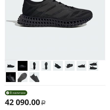
В наличии

42 090.00
Р