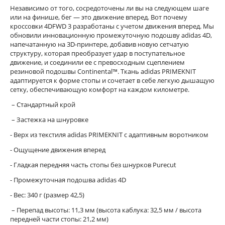
Независимо от того, сосредоточены ли вы на следующем шаге
или на финише, бег — это движение вперед. Вот почему
кроссовки 4DFWD 3 разработаны с учетом движения вперед. Мы
обновили инновационную промежуточную подошву adidas 4D,
напечатанную на 3D-принтере, добавив новую сетчатую
структуру, которая преобразует удар в поступательное
движение, и соединили ее с превосходным сцеплением
резиновой подошвы Continental™. Ткань adidas PRIMEKNIT
адаптируется к форме стопы и сочетает в себе легкую дышащую
сетку, обеспечивающую комфорт на каждом километре.
– Стандартный крой
– Застежка на шнуровке
- Верх из текстиля adidas PRIMEKNIT с адаптивным воротником
- Ощущение движения вперед
- Гладкая передняя часть стопы без шнурков Purecut
- Промежуточная подошва adidas 4D
- Вес: 340 г (размер 42,5)
– Перепад высоты: 11,3 мм (высота каблука: 32,5 мм / высота
передней части стопы: 21,2 мм)