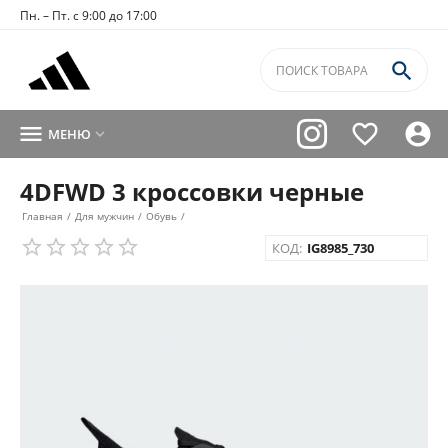
Пн. – Пт. с 9:00 до 17:00




МЕНЮ

4DFWD 3 кроссовки черные
Главная
/
Для мужчин
/
Обувь
/
КОД:
IG8985_730