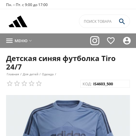
Пн. – Пт. с 9:00 до 17:00




МЕНЮ

Детская синяя футболка Tiro
24/7
Главная
/
Для детей
/
Одежда
/
КОД:
IS4603_500