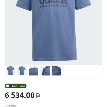
В наличии

6 534.00
Р
Размер: