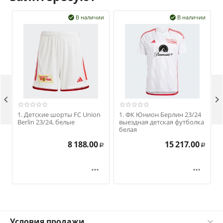
В наличии
В наличии




1. Детские шорты FC Union
1. ФК Юнион Берлин 23/24
Berlin 23/24, белые
выездная детская футболка
белая
8 188.00
15 217.00
Р
Р


Условия продажи