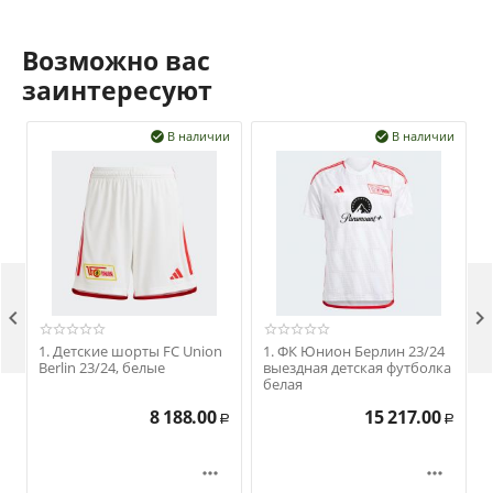
Возможно вас
заинтересуют
В наличии
В наличии




1. Детские шорты FC Union
1. ФК Юнион Берлин 23/24
Berlin 23/24, белые
выездная детская футболка
белая
8 188.00
15 217.00
Р
Р

