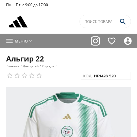
Пн. – Пт. с 9:00 до 17:00




МЕНЮ

Альгир 22
Главная
/
Для детей
/
Одежда
/
КОД:
HF1428_520