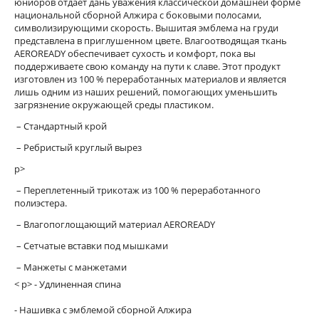
юниоров отдает дань уважения классической домашней форме
национальной сборной Алжира с боковыми полосами,
символизирующими скорость. Вышитая эмблема на груди
представлена в приглушенном цвете. Влагоотводящая ткань
AEROREADY обеспечивает сухость и комфорт, пока вы
поддерживаете свою команду на пути к славе. Этот продукт
изготовлен из 100 % переработанных материалов и является
лишь одним из наших решений, помогающих уменьшить
загрязнение окружающей среды пластиком.
– Стандартный крой
– Ребристый круглый вырез
p>
– Переплетенный трикотаж из 100 % переработанного
полиэстера.
– Влагопоглощающий материал AEROREADY
– Сетчатые вставки под мышками
– Манжеты с манжетами
< p> - Удлиненная спина
- Нашивка с эмблемой сборной Алжира