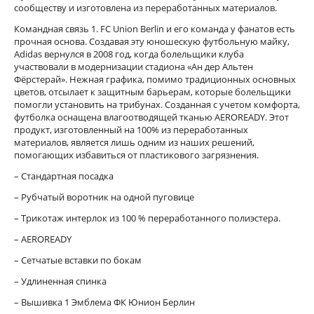
сообществу и изготовлена из переработанных материалов.
Командная связь 1. FC Union Berlin и его команда у фанатов есть
прочная основа. Создавая эту юношескую футбольную майку,
Adidas вернулся в 2008 год, когда болельщики клуба
участвовали в модернизации стадиона «Ан дер Альтен
Фёрстерай». Нежная графика, помимо традиционных основных
цветов, отсылает к защитным барьерам, которые болельщики
помогли установить на трибунах. Созданная с учетом комфорта,
футболка оснащена влагоотводящей тканью AEROREADY. Этот
продукт, изготовленный на 100% из переработанных
материалов, является лишь одним из наших решений,
помогающих избавиться от пластикового загрязнения.
– Стандартная посадка
– Рубчатый воротник на одной пуговице
– Трикотаж интерлок из 100 % переработанного полиэстера.
– AEROREADY
– Сетчатые вставки по бокам
– Удлиненная спинка
– Вышивка 1 Эмблема ФК Юнион Берлин