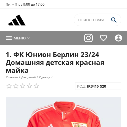
Пн. – Пт. с 9:00 до 17:00




МЕНЮ

1. ФК Юнион Берлин 23/24
Домашняя детская красная
майка
Главная
/
Для детей
/
Одежда
/
КОД:
IR3415_520