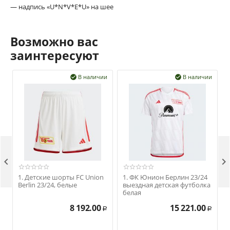
— надпись «U*N*V*E*U» на шее
Возможно вас
заинтересуют
В наличии
В наличии




1. Детские шорты FC Union
1. ФК Юнион Берлин 23/24
Berlin 23/24, белые
выездная детская футболка
белая
8 192.00
15 221.00
Р
Р