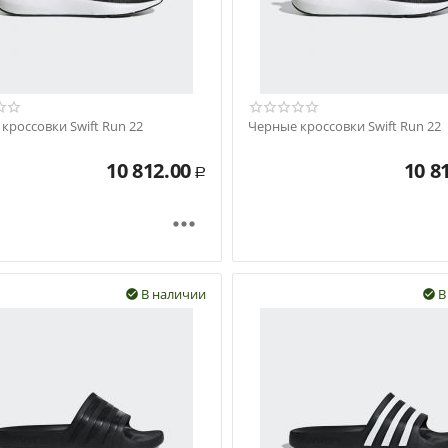
кроссовки Swift Run 22
Черные кроссовки Swift Run 22
10 812.00
10 8
Р

В наличии
В

