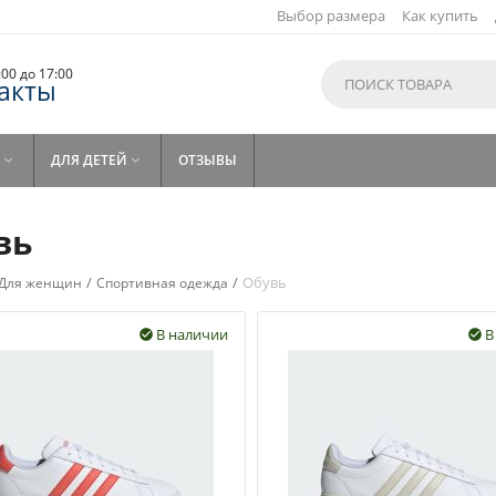
Выбор размера
Как купить
9:00 до 17:00
акты
ДЛЯ ДЕТЕЙ
ОТЗЫВЫ


вь
/
/
Обувь
Для женщин
Спортивная одежда
В наличии
В

