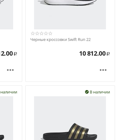
Черные кроссовки Swift Run 22
12.00
10 812.00
Р
Р


 наличии
В наличии
