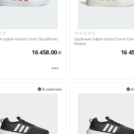
 туфли Grand Court Cloudfoam,
Удобные туфли Grand Court Clo
белые
16 458.00
16 4
Р

В наличии
В

