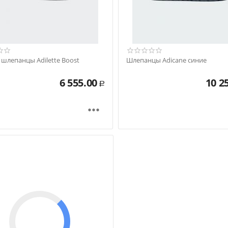
шлепанцы Adilette Boost
Шлепанцы Adicane синие
6 555.00
10 2
Р
