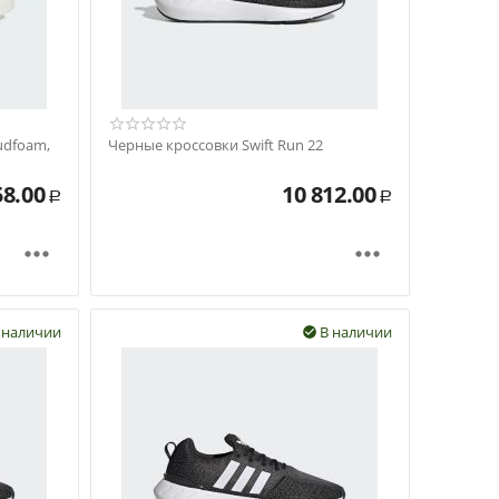
udfoam,
Черные кроссовки Swift Run 22
58.00
10 812.00
Р
Р


 наличии
В наличии
