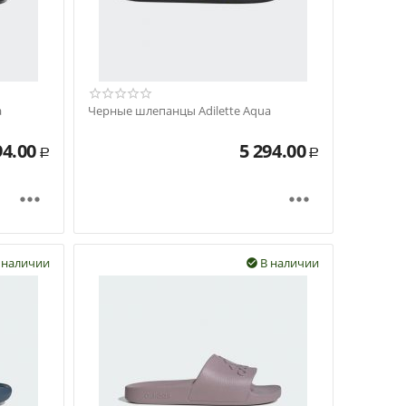
a
Черные шлепанцы Adilette Aqua
94.00
5 294.00
Р
Р


 наличии
В наличии
