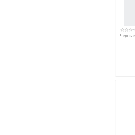
45
45 1/3
45 2/3
46
Черные 
46 1/3
46 2/3
47
47 1/3
48
48 1/2
48 2/3
49 1/3
50
50 2/3
51
52
53