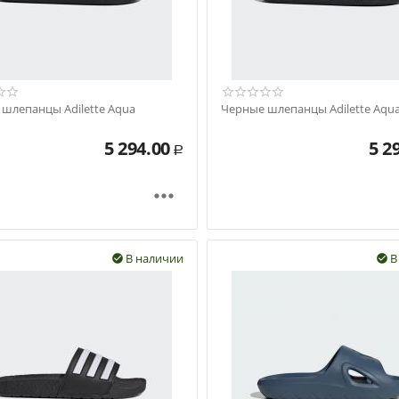
шлепанцы Adilette Aqua
Черные шлепанцы Adilette Aqu
5 294.00
5 2
Р

В наличии
В

