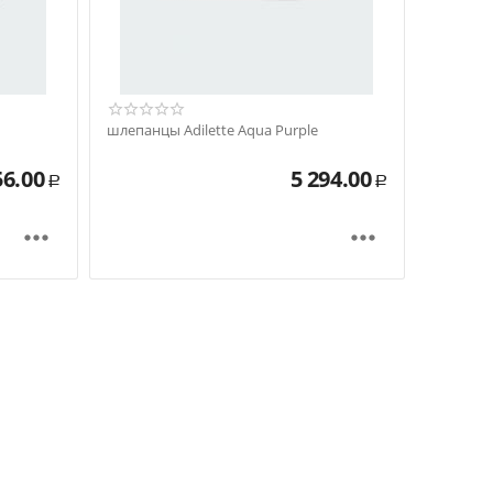
шлепанцы Adilette Aqua Purple
56.00
5 294.00
Р
Р

