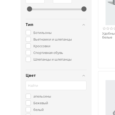
3941
31987
Р
Р
Тип
Ботильоны
Удобные
белые
Вьетнамки и шлепанцы
Кроссовки
Спортивная обувь
Шлепанцы и шлепанцы
Цвет
апельсины
Бежевый
белый