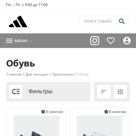
Пн. – Пт. с 9:00 до 17:00




МЕНЮ

Обувь
/
/
/
Обувь
Главная
Для женщин
Оригиналы

Фильтры


В наличии
В наличии

