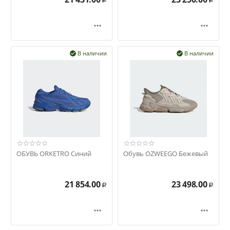
Р
Р


В наличии
В наличии


ОБУВЬ ORKETRO Синий
Обувь OZWEEGO Бежевый
21 854.00
23 498.00
Р
Р

