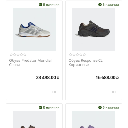
В наличии
В наличии


Обувь Predator Mundial
Обувь Response CL
Серая
Коричневая
23 498.00
16 688.00
Р
Р


В наличии
В наличии

