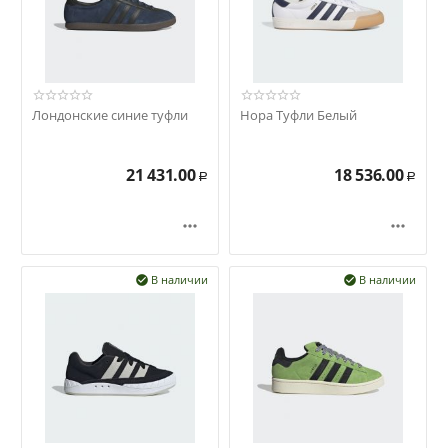
Лондонские синие туфли
Нора Туфли Белый
21 431.00
18 536.00
Р
Р


В наличии
В наличии

