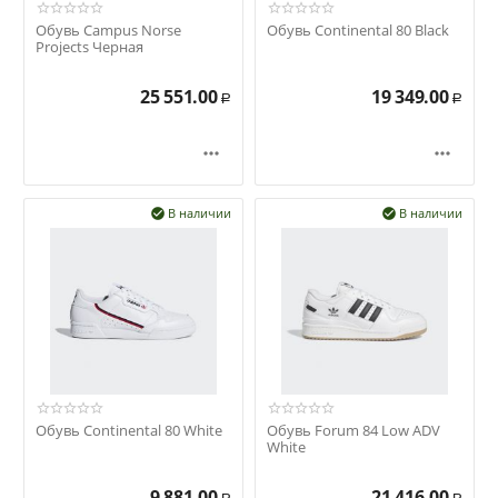
Обувь Campus Norse
Обувь Continental 80 Black
Projects Черная
25 551.00
19 349.00
Р
Р


В наличии
В наличии


Обувь Continental 80 White
Обувь Forum 84 Low ADV
White
9 881.00
21 416.00