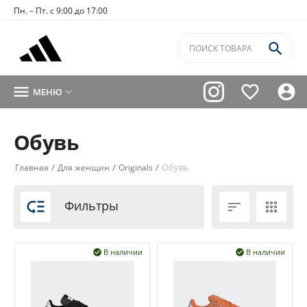
Пн. – Пт. с 9:00 до 17:00




МЕНЮ

Обувь
/
/
/
Обувь
Главная
Для женщин
Originals

Фильтры


В наличии
В наличии

