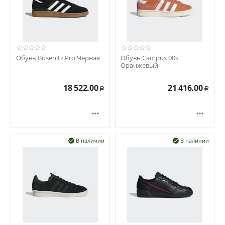
Обувь Busenitz Pro Черная
Обувь Campus 00s
Оранжевый
18 522.00
21 416.00
Р
Р


В наличии
В наличии

