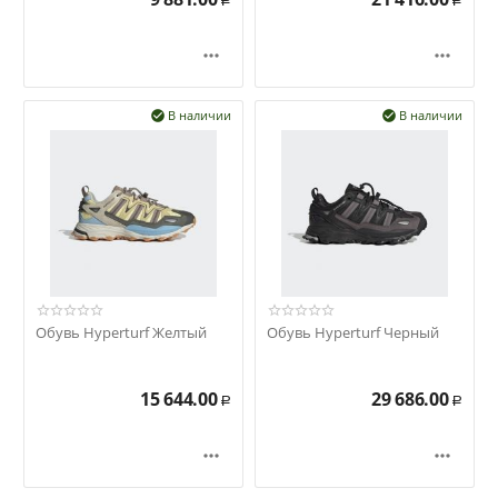
Р
Р


В наличии
В наличии


Обувь Hyperturf Желтый
Обувь Hyperturf Черный
15 644.00
29 686.00
Р
Р

