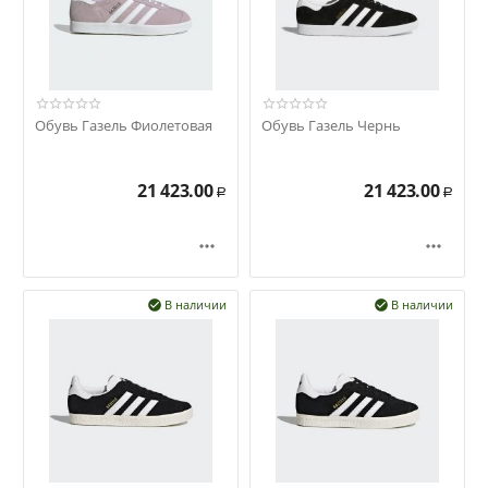
Обувь Газель Фиолетовая
Обувь Газель Чернь
21 423.00
21 423.00
Р
Р


В наличии
В наличии

