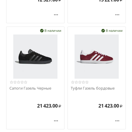
Р
Р


В наличии
В наличии


Сапоги Газель Черные
Туфли Газель бордовые
21 423.00
21 423.00
Р
Р

