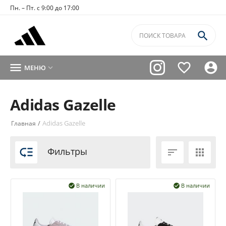
Пн. – Пт. с 9:00 до 17:00




МЕНЮ

Adidas Gazelle
/
Adidas Gazelle
Главная

Фильтры


В наличии
В наличии

